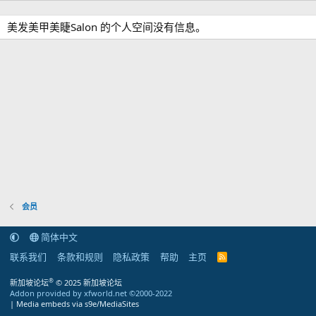
美发美甲美睫Salon 的个人空间没有信息。
会员
简体中文
联系我们
条款和规则
隐私政策
帮助
主页
R
S
S
®
新加坡论坛
© 2025 新加坡论坛
Addon provided by xfworld.net ©2000-2022
|
Media embeds via s9e/MediaSites