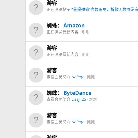
游客
正在浏览帖子
“菩提禅修”高端骗局，拆散无数寻常
蜘蛛：
Amazon
正在浏览最新内容
刚刚
游客
正在浏览最新内容
刚刚
游客
查看会员简介
iwifega
刚刚
蜘蛛：
ByteDance
查看会员简介
LisaJ_25
刚刚
游客
查看会员简介
iwifega
刚刚
游客