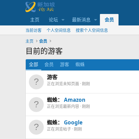
主页
论坛
最新消息
会员
当前访客
个人空间信息
搜索个人空间信息
主页
会员
目前的游客
全部
会员
游客
蜘蛛
游客
正在浏览未知页面
刚刚
蜘蛛：
Amazon
正在浏览最新内容
刚刚
蜘蛛：
Google
正在浏览帖子
刚刚