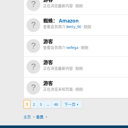
正在浏览最新内容
刚刚
蜘蛛：
Amazon
查看会员简介
Betty_90
刚刚
游客
查看会员简介
iwifega
刚刚
游客
正在浏览最新内容
刚刚
游客
正在浏览未知页面
刚刚
1
2
3
...
46
下一页
主页
会员