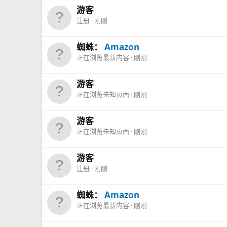
游客
注册
刚刚
蜘蛛：
Amazon
正在浏览最新内容
刚刚
游客
正在浏览未知页面
刚刚
游客
正在浏览未知页面
刚刚
游客
注册
刚刚
蜘蛛：
Amazon
正在浏览最新内容
刚刚