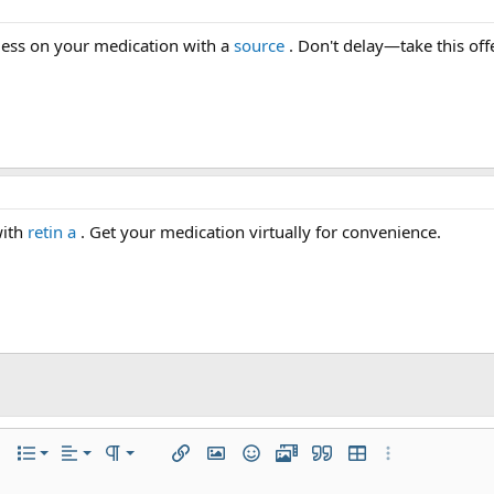
less on your medication with a
source
. Don't delay—take this off
with
retin a
. Get your medication virtually for convenience.
居左
正常
有序列表
项...
列表
对齐
段落格式
插入链接
插入图片
表情符号
视频
引用
插入表格
更多选项...
居中