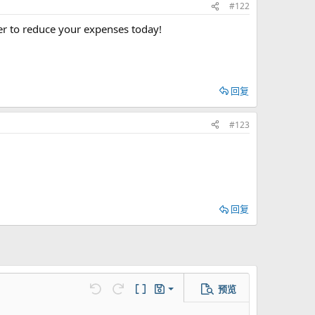
#122
er to reduce your expenses today!
回复
#123
回复
预览
保存草稿
还原
重做
切换BB代码
草稿
删除草稿