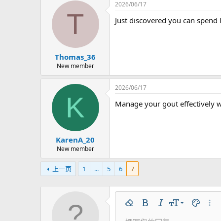
2026/06/17
T
Just discovered you can spend 
Thomas_36
New member
2026/06/17
K
Manage your gout effectively 
KarenA_20
New member
上一页
1
...
5
6
7
9
移除格式
粗体
斜体
字号
文本颜色
更多选
10