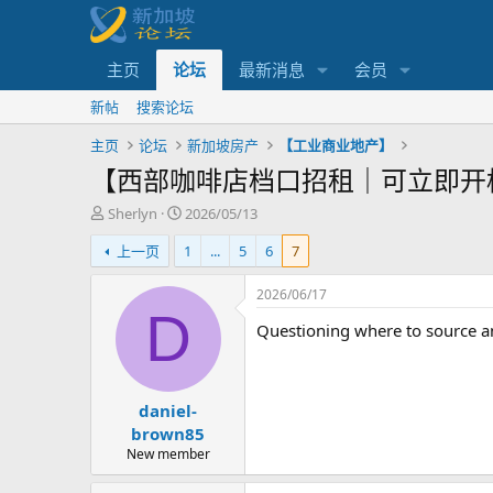
主页
论坛
最新消息
会员
新帖
搜索论坛
主页
论坛
新加坡房产
【工业商业地产】
【西部咖啡店档口招租｜可立即开
主
开
Sherlyn
2026/05/13
题
始
上一页
1
...
5
6
7
发
时
起
间
人
2026/06/17
D
Questioning where to source an
daniel-
brown85
New member