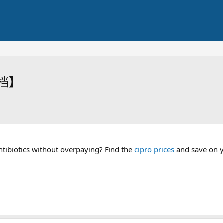
档】
tibiotics without overpaying? Find the
cipro prices
and save on y