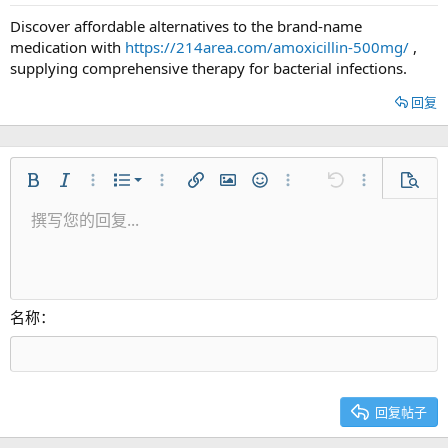
Discover affordable alternatives to the brand-name
medication with
https://214area.com/amoxicillin-500mg/
,
supplying comprehensive therapy for bacterial infections.
回复
有序列表
粗体
斜体
更多选项...
列表
更多选项...
插入链接
插入图片
表情符号
更多选项...
还原
更多选项...
预览
无序列表
撰写您的回复...
居左
9
正常
保存草稿
Arial
字号
对齐
引用
重做
视频
切换BB代码
文本颜色
段落格式
插入表格
移除格式
字体集
插入水平线
草稿
中划线
隐藏
下划线
代码
快速代码
内联遮挡
缩进
10
删除草稿
居中
标题 1
Book Antiqua
减少缩进
12
Courier New
居右
标题 2
15
Georgia
对齐文本
名称
标题 3
18
Tahoma
22
Times New Roman
26
Trebuchet MS
回复帖子
Verdana