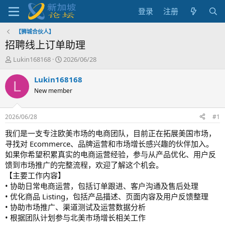
登录
注册
【狮城合伙人】
招聘线上订单助理
主
开
Lukin168168
2026/06/28
题
始
发
时
Lukin168168
L
起
间
New member
人
2026/06/28
#1
我们是一支专注欧美市场的电商团队，目前正在拓展美国市场，
寻找对 Ecommerce、品牌运营和市场增长感兴趣的伙伴加入。
如果你希望积累真实的电商运营经验，参与从产品优化、用户反
馈到市场推广的完整流程，欢迎了解这个机会。
【主要工作内容】
• 协助日常电商运营，包括订单跟进、客户沟通及售后处理
• 优化商品 Listing，包括产品描述、页面内容及用户反馈整理
• 协助市场推广、渠道测试及运营数据分析
• 根据团队计划参与北美市场增长相关工作