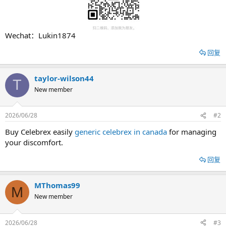
Wechat：Lukin1874
回复
taylor-wilson44
T
New member
2026/06/28
#2
Buy Celebrex easily
generic celebrex in canada
for managing
your discomfort.
回复
MThomas99
M
New member
2026/06/28
#3